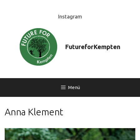
Zum
Inhalt
Instagram
springen
FutureforKempten
Menü
Anna Klement